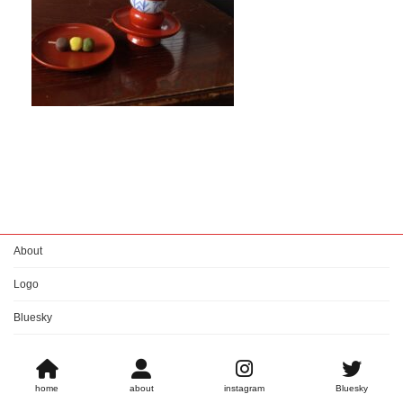
About
Logo
Bluesky
Copyright © ねこみみ隊長らしい。 All Rights Reserved.
home
about
instagram
Bluesky