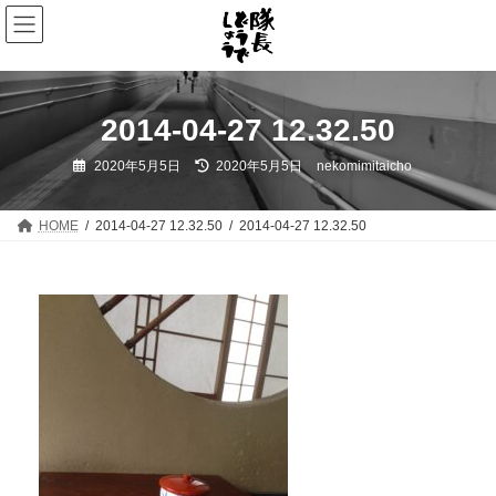
コ
ナ
ン
ビ
テ
ゲ
ン
ー
ツ
シ
へ
ョ
2014-04-27 12.32.50
ス
ン
キ
に
最
ッ
移
2020年5月5日
2020年5月5日
nekomimitaicho
終
プ
動
更
新
日
HOME
2014-04-27 12.32.50
2014-04-27 12.32.50
時
: