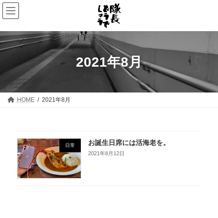
コ
ナ
ン
ビ
テ
ゲ
ン
ー
ツ
シ
へ
ョ
ス
ン
2021年8月
キ
に
ッ
移
プ
動
HOME
2021年8月
お誕生日席には活海老を。
日常
2021年8月12日