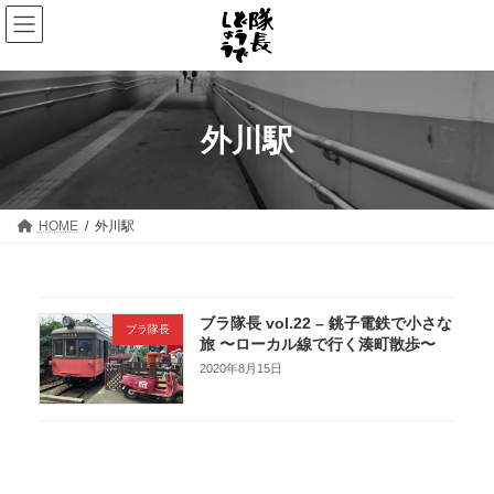
コ
ナ
ン
ビ
テ
ゲ
ン
ー
ツ
シ
へ
ョ
ス
ン
外川駅
キ
に
ッ
移
プ
動
HOME
外川駅
ブラ隊長 vol.22 – 銚子電鉄で小さな
ブラ隊長
旅 〜ローカル線で行く湊町散歩〜
2020年8月15日