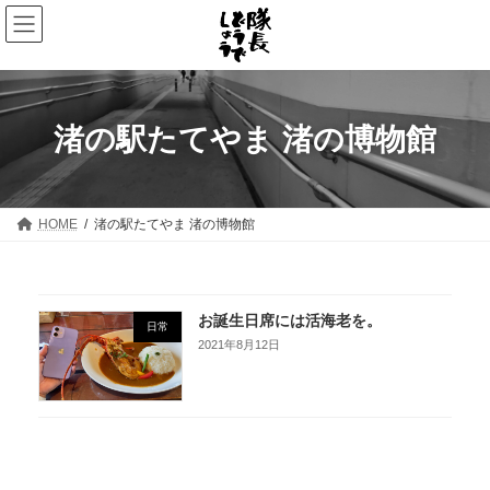
コ
ナ
ン
ビ
テ
ゲ
ン
ー
ツ
シ
へ
ョ
ス
ン
渚の駅たてやま 渚の博物館
キ
に
ッ
移
プ
動
HOME
渚の駅たてやま 渚の博物館
お誕生日席には活海老を。
日常
2021年8月12日