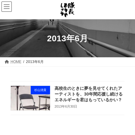
コ
ナ
ン
ビ
テ
ゲ
ン
ー
ツ
シ
へ
ョ
ス
ン
2013年6月
キ
に
ッ
移
プ
動
HOME
2013年6月
高校生のときに夢を見せてくれたア
杉山清貴
ーティストを、30年間応援し続ける
エネルギーを君はもっているかい？
2013年6月30日