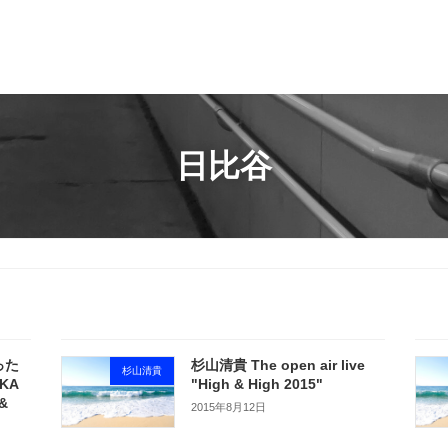
日比谷
った
杉山清貴 The open air live
杉山清貴
KA
"High & High 2015"
 &
2015年8月12日