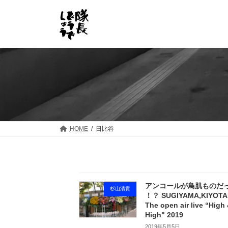
コ
ナ
ン
ビ
テ
ゲ
ン
ー
ツ
シ
へ
ョ
ス
ン
キ
に
ッ
移
プ
動
HOME
日比谷
アンコールが鳥肌ものだ
杉山清貴
！？ SUGIYAMA,KIYOTA
The open air live “High
High" 2019
2019年5月5日