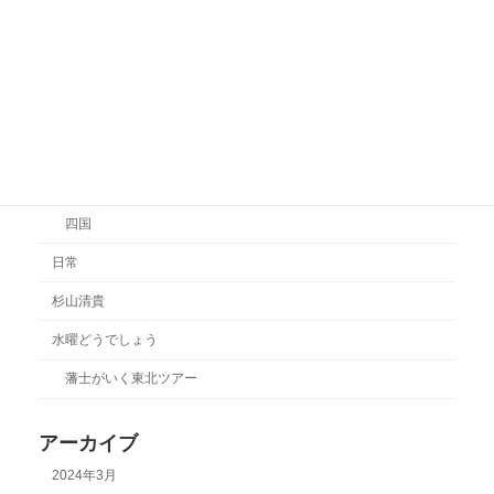
お遍路2014
お遍路2015
高野山
放送大学
旅行
四国
日常
杉山清貴
水曜どうでしょう
藩士がいく東北ツアー
アーカイブ
2024年3月